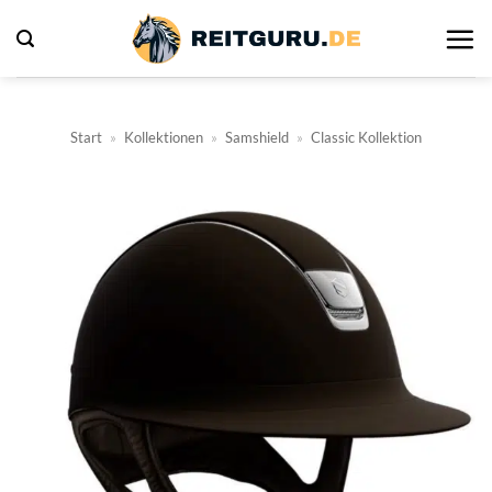
Zum
Inhalt
springen
Start
»
Kollektionen
»
Samshield
»
Classic Kollektion