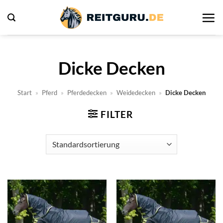
Zum
Inhalt
springen
Dicke Decken
Start
»
Pferd
»
Pferdedecken
»
Weidedecken
»
Dicke Decken
FILTER