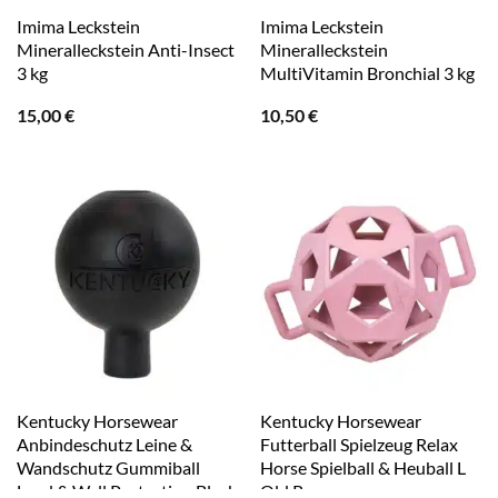
Imima Leckstein
Imima Leckstein
Mineralleckstein Anti-Insect
Mineralleckstein
3 kg
MultiVitamin Bronchial 3 kg
15,00
€
10,50
€
Kentucky Horsewear
Kentucky Horsewear
Anbindeschutz Leine &
Futterball Spielzeug Relax
Wandschutz Gummiball
Horse Spielball & Heuball L
Lead & Wall Protection Black
Old Rose