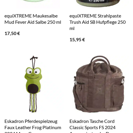
equiXTREME Maukesalbe
equiXTREME Strahlpaste
Mud Fever Aid Salbe 250 ml
Trush Aid SB Hufpflege 250
ml
17,50
€
15,95
€
Eskadron Pferdespielzeug
Eskadron Tasche Cord
Faux Leather Frog Platinum
Classic Sports FS 2024