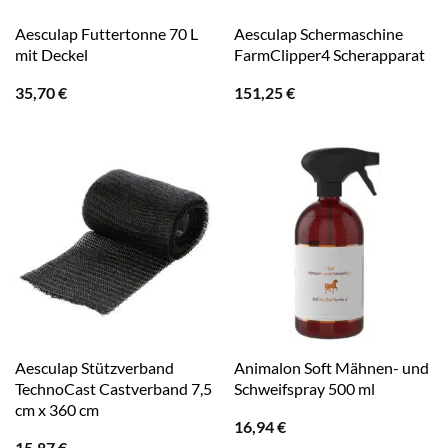
Aesculap Futtertonne 70 L
Aesculap Schermaschine
mit Deckel
FarmClipper4 Scherapparat
35,70
€
151,25
€
Aesculap Stützverband
Animalon Soft Mähnen- und
TechnoCast Castverband 7,5
Schweifspray 500 ml
cm x 360 cm
16,94
€
15,87
€