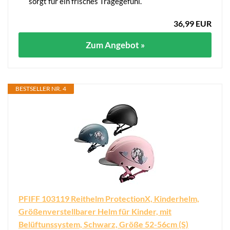
sorgt für ein frisches Tragegefühl.
36,99 EUR
Zum Angebot »
BESTSELLER NR. 4
PFIFF 103119 Reithelm ProtectionX, Kinderhelm,
Größenverstellbarer Helm für Kinder, mit
Belüftunssystem, Schwarz, Größe 52-56cm (S)