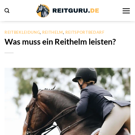
Zum
Inhalt
springen
REITBEKLEIDUNG
,
REITHELM
,
REITSPORTBEDARF
Was muss ein Reithelm leisten?