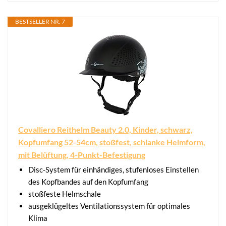
BESTSELLER NR. 7
Covalliero Reithelm Beauty 2.0, Kinder, schwarz,
Kopfumfang 52-54cm, stoßfest, schlanke Helmform,
mit Belüftung, 4-Punkt-Befestigung
Disc-System für einhändiges, stufenloses Einstellen
des Kopfbandes auf den Kopfumfang
stoßfeste Helmschale
ausgeklügeltes Ventilationssystem für optimales
Klima