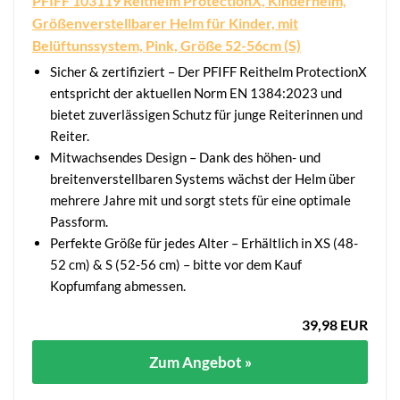
PFIFF 103119 Reithelm ProtectionX, Kinderhelm,
Größenverstellbarer Helm für Kinder, mit
Belüftunssystem, Pink, Größe 52-56cm (S)
Sicher & zertifiziert – Der PFIFF Reithelm ProtectionX
entspricht der aktuellen Norm EN 1384:2023 und
bietet zuverlässigen Schutz für junge Reiterinnen und
Reiter.
Mitwachsendes Design – Dank des höhen- und
breitenverstellbaren Systems wächst der Helm über
mehrere Jahre mit und sorgt stets für eine optimale
Passform.
Perfekte Größe für jedes Alter – Erhältlich in XS (48-
52 cm) & S (52-56 cm) – bitte vor dem Kauf
Kopfumfang abmessen.
39,98 EUR
Zum Angebot »