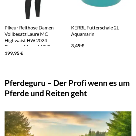
Pikeur Reithose Damen
KERBL Futterschale 2L
Vollbesatz Laure MC
Aquamarin
Highwaist HW 2024
3,49
€
Damenreithose MC Crown
199,95
€
Besatz 38 Black
Pferdeguru – Der Profi wenn es um
Pferde und Reiten geht