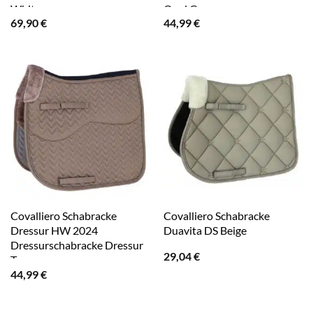
White
Opal Green
69,90
€
44,99
€
Covalliero Schabracke
Covalliero Schabracke
Dressur HW 2024
Duavita DS Beige
Dressurschabracke Dressur
29,04
€
Taupe
44,99
€