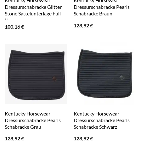
Kentucky Horsewear
Kentucky Horsewear
Dressurschabracke Glitter
Dressurschabracke Pearls
Stone Sattelunterlage Full
Schabracke Braun
Navy
128,92
€
100,16
€
Kentucky Horsewear
Kentucky Horsewear
Dressurschabracke Pearls
Dressurschabracke Pearls
Schabracke Grau
Schabracke Schwarz
128,92
€
128,92
€