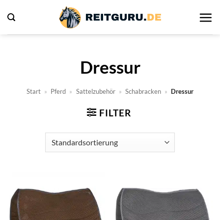
Zum
Inhalt
springen
Dressur
Start
»
Pferd
»
Sattelzubehör
»
Schabracken
»
Dressur
FILTER