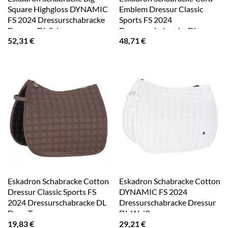
Square Highgloss DYNAMIC
Emblem Dressur Classic
FS 2024 Dressurschabracke
Sports FS 2024
Dressur DL Schwarz
Dressurschabracke DL
52,31
€
48,71
€
White
Eskadron Schabracke Cotton
Eskadron Schabracke Cotton
Dressur Classic Sports FS
DYNAMIC FS 2024
2024 Dressurschabracke DL
Dressurschabracke Dressur
Deep Taupe
DL Weiß
19,83
€
29,21
€