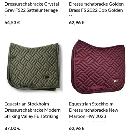
Dressurschabracke Crystal
Dressurschabracke Golden
Grey FS22 Sattelunterlage
Brass FS 2022 Cob Golden
Cob
Brass
64,53
€
62,96
€
Equestrian Stockholm
Equestrian Stockholm
Dressurschabracke Modern
Dressurschabracke New
Striking Valley Full Striking
Maroon HW 2023
Valley
Schabracke Full New
87,00
€
62,96
€
Maroon