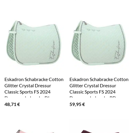
Eskadron Schabracke Cotton
Eskadron Schabracke Cotton
Glitter Crystal Dressur
Glitter Crystal Dressur
Classic Sports FS 2024
Classic Sports FS 2024
Dressurschabracke DL
Dressurschabracke PD
48,71
€
59,95
€
Powder Green
Powder Green