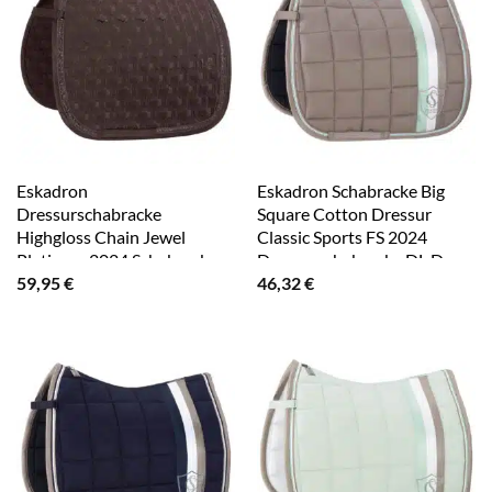
Eskadron
Eskadron Schabracke Big
Dressurschabracke
Square Cotton Dressur
Highgloss Chain Jewel
Classic Sports FS 2024
Platinum 2024 Schabracke
Dressurschabracke DL Deep
59,95
€
46,32
€
Dressur DL Teak Brown
Taupe