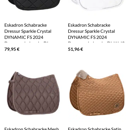
Eskadron Schabracke
Eskadron Schabracke
Dressur Sparkle Crystal
Dressur Sparkle Crystal
DYNAMIC FS 2024
DYNAMIC FS 2024
Dressurschabracke DL
Dressurschabracke DL Weiß
79,95
€
51,96
€
Schwarz
Eskadron Schabracke Mesh
Eskadron Schabracke Satin