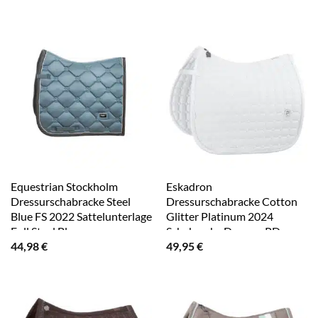
Equestrian Stockholm
Eskadron
Dressurschabracke Steel
Dressurschabracke Cotton
Blue FS 2022 Sattelunterlage
Glitter Platinum 2024
Full Steel Blue
Schabracke Dressur PD
44,98
€
49,95
€
White