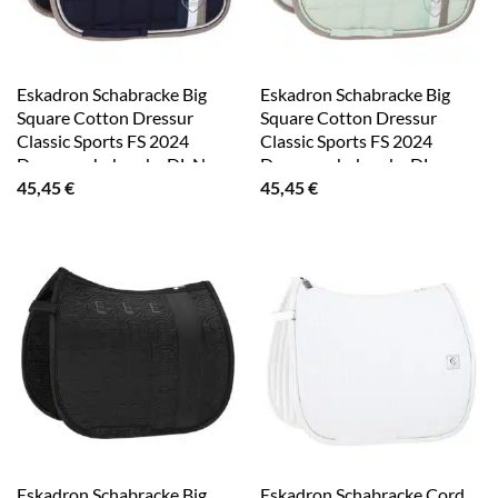
Eskadron Schabracke Big
Eskadron Schabracke Big
Square Cotton Dressur
Square Cotton Dressur
Classic Sports FS 2024
Classic Sports FS 2024
Dressurschabracke DL Navy
Dressurschabracke DL
45,45
€
45,45
€
Powder Green
Eskadron Schabracke Big
Eskadron Schabracke Cord