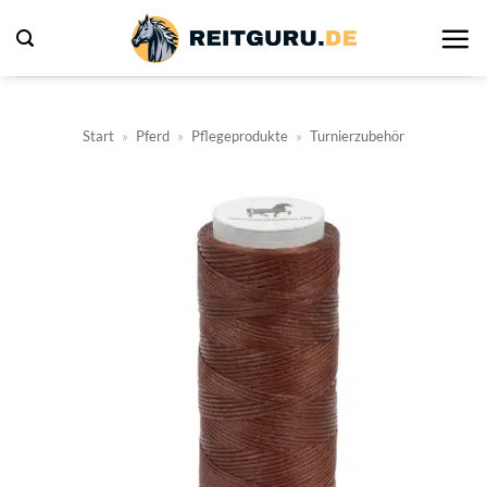
Zum
Inhalt
springen
Start
»
Pferd
»
Pflegeprodukte
»
Turnierzubehör