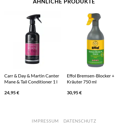
ÄHNLICHE PRODUKTE
Carr & Day & Martin Canter
Effol Bremsen-Blocker +
Mane & Tail Conditioner 1 l
Kräuter 750 ml
24,95
€
30,95
€
IMPRESSUM
DATENSCHUTZ