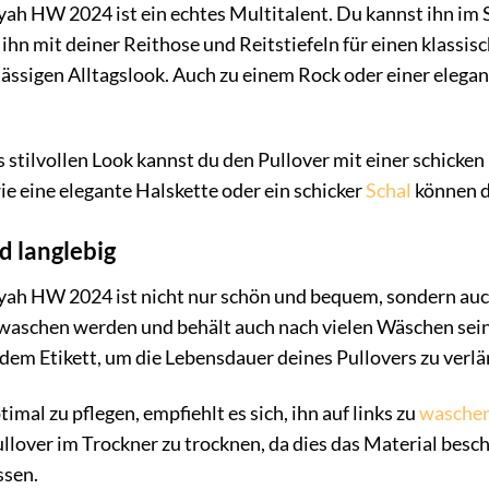
ah HW 2024 ist ein echtes Multitalent. Du kannst ihn im St
ihn mit deiner Reithose und Reitstiefeln für einen klassis
lässigen Alltagslook. Auch zu einem Rock oder einer elega
 stilvollen Look kannst du den Pullover mit einer schicke
e eine elegante Halskette oder ein schicker
Schal
können d
d langlebig
yah HW 2024 ist nicht nur schön und bequem, sondern auch 
schen werden und behält auch nach vielen Wäschen seine
dem Etikett, um die Lebensdauer deines Pullovers zu verlä
mal zu pflegen, empfiehlt es sich, ihn auf links zu
wasche
llover im Trockner zu trocknen, da dies das Material besch
ssen.