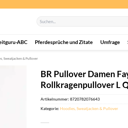
Suchen
nach:
eitguru-ABC
Pferdesprüche und Zitate
Umfrage
s, Sweatjacken & Pullover
BR Pullover Damen F
Rollkragenpullover L 
Artikelnummer:
8720782076643
Kategorie:
Hoodies, Sweatjacken & Pullover