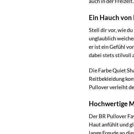
auch in der Freizeit.
Ein Hauch von 
Stell dir vor, wie 
unglaublich weiche
er ist ein Gefühl v
dabei stets stilvoll
Die Farbe Quiet Sha
Reitbekleidung komb
Pullover verleiht d
Hochwertige M
Der BR Pullover Fa
Haut anfühlt und gl
lange Freude an di