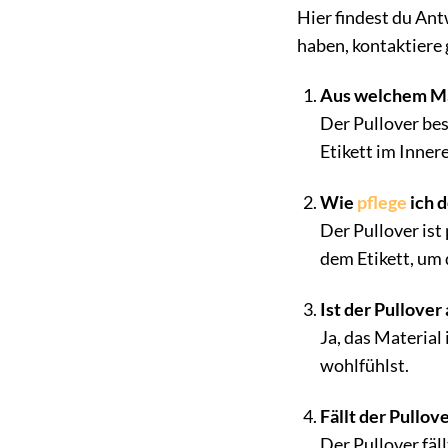
Hier findest du An
haben, kontaktiere
Aus welchem Mat
Der Pullover be
Etikett im Inner
Wie
pflege
ich d
Der Pullover ist
dem Etikett, um 
Ist der Pullove
Ja, das Material
wohlfühlst.
Fällt der Pullo
Der Pullover fäl