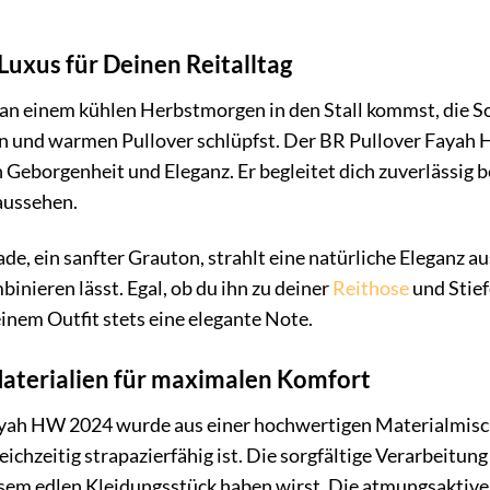
Luxus für Deinen Reitalltag
du an einem kühlen Herbstmorgen in den Stall kommst, die S
n und warmen Pullover schlüpfst. Der BR Pullover Fayah H
on Geborgenheit und Eleganz. Er begleitet dich zuverlässig 
 aussehen.
de, ein sanfter Grauton, strahlt eine natürliche Eleganz au
inieren lässt. Egal, ob du ihn zu deiner
Reithose
und Stief
einem Outfit stets eine elegante Note.
aterialien für maximalen Komfort
yah HW 2024 wurde aus einer hochwertigen Materialmischu
eichzeitig strapazierfähig ist. Die sorgfältige Verarbeitun
esem edlen Kleidungsstück haben wirst. Die atmungsaktiven