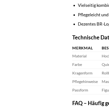
Vielseitig kombi
Pflegeleicht und
Dezentes BR-Log
Technische Da
MERKMAL
BE
Material
Hoc
Farbe
Quie
Kragenform
Roll
Pflegehinweise
Masc
Passform
Figu
FAQ – Häufig 