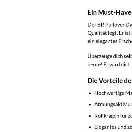
Ein Must-Have 
Der BR Pullover Da
Qualität legt. Er is
ein elegantes Ersch
Überzeuge dich sel
heute! Er wird dich
Die Vorteile d
Hochwertige Ma
Atmungsaktiv un
Rollkragen für 
Elegantes und ze