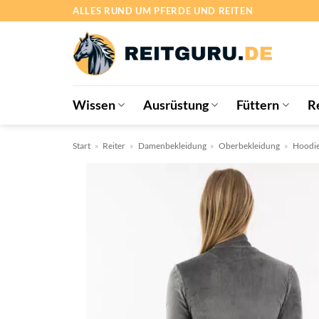
Zum
ALLES RUND UM PFERDE UND REITEN
Inhalt
springen
Wissen
Ausrüstung
Füttern
R
Start
»
Reiter
»
Damenbekleidung
»
Oberbekleidung
»
Hoodie