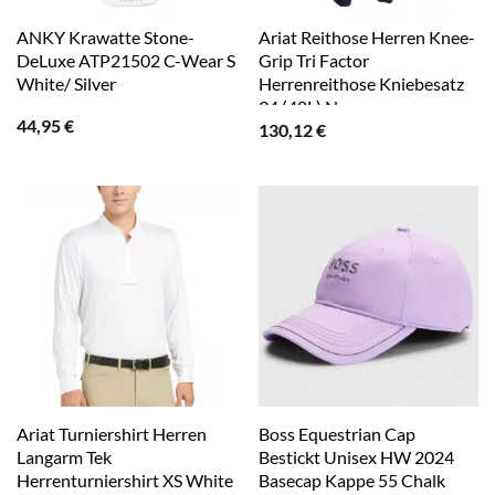
ANKY Krawatte Stone-
Ariat Reithose Herren Knee-
DeLuxe ATP21502 C-Wear S
Grip Tri Factor
White/ Silver
Herrenreithose Kniebesatz
94 (48L) Navy
44,95
€
130,12
€
Ariat Turniershirt Herren
Boss Equestrian Cap
Langarm Tek
Bestickt Unisex HW 2024
Herrenturniershirt XS White
Basecap Kappe 55 Chalk