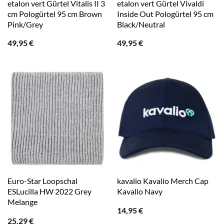
etalon vert Gürtel Vitalis II 3
etalon vert Gürtel Vivaldi
cm Pologürtel 95 cm Brown
Inside Out Pologürtel 95 cm
Pink/Grey
Black/Neutral
49,95
€
49,95
€
Euro-Star Loopschal
kavalio Kavalio Merch Cap
ESLucilla HW 2022 Grey
Kavalio Navy
Melange
14,95
€
25,29
€