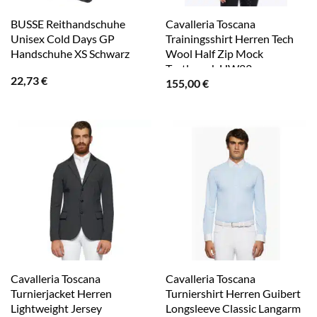
BUSSE Reithandschuhe
Cavalleria Toscana
Unisex Cold Days GP
Trainingsshirt Herren Tech
Handschuhe XS Schwarz
Wool Half Zip Mock
Turtleneck HW23
22,73
€
155,00
€
Langarmshirt XL Toffee
Brown
Cavalleria Toscana
Cavalleria Toscana
Turnierjacket Herren
Turniershirt Herren Guibert
Lightweight Jersey
Longsleeve Classic Langarm