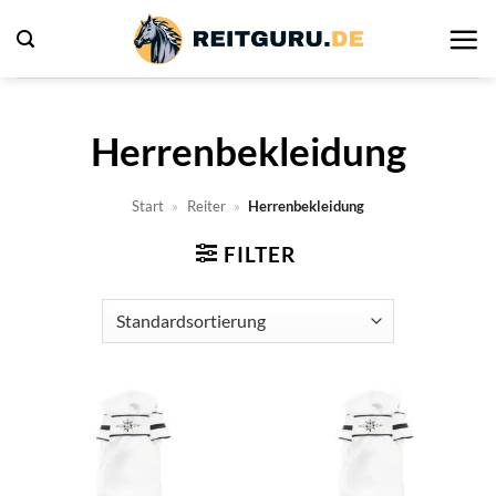
Zum
Inhalt
springen
Herrenbekleidung
Start
»
Reiter
»
Herrenbekleidung
FILTER