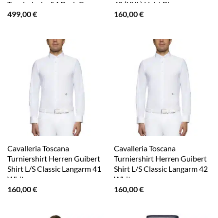
Turnierjacke 54 Dark Grey
42 (XXL) Light Blue
499,00
€
160,00
€
Cavalleria Toscana
Cavalleria Toscana
Turniershirt Herren Guibert
Turniershirt Herren Guibert
Shirt L/S Classic Langarm 41
Shirt L/S Classic Langarm 42
White
White
160,00
€
160,00
€