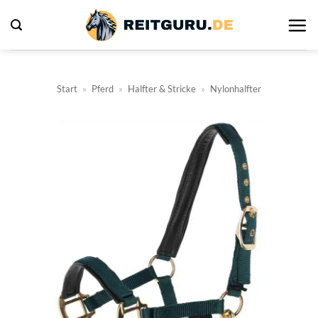
Zum
Inhalt
springen
Start
»
Pferd
»
Halfter & Stricke
»
Nylonhalfter