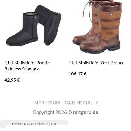
E.L.T Stallstiefel Bootie
E.L.T Stallstiefel York Braun
Rainless Schwarz
106,17
€
42,95
€
IMPRESSUM
DATENSCHUTZ
Copyright 2026 ©
reitguru.de