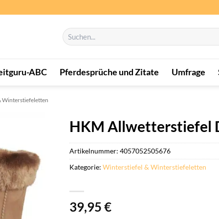
Suchen
nach:
eitguru-ABC
Pferdesprüche und Zitate
Umfrage
& Winterstiefeletten
HKM Allwetterstiefel 
Artikelnummer:
4057052505676
Kategorie:
Winterstiefel & Winterstiefeletten
39,95
€