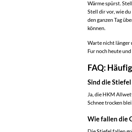
Wärme spürst. Stell
Stell dir vor, wie 
den ganzen Tag über
können.
Warte nicht länger
Fur noch heute und
FAQ: Häufig
Sind die Stiefe
Ja, die HKM Allwett
Schnee trocken ble
Wie fallen die
Die Stiefel fallen 