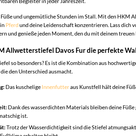
tbaren Begleiter in jeder Jahreszeit.
se Füße und ungemütliche Stunden im Stall. Mit den HKM Al
ein
Pferd
und deine Leidenschaft konzentrieren. Lass dich 
ern und genieße jeden Moment, den du mit deinem treuen 
Allwetterstiefel Davos Fur die perfekte Wahl
iefel so besonders? Es ist die Kombination aus hochwerti
, die den Unterschied ausmacht.
g:
Das kuschelige
Innenfutter
aus Kunstfell hält deine Fü
it:
Dank des wasserdichten Materials bleiben deine Füße ga
atschig ist.
ät:
Trotz der Wasserdichtigkeit sind die Stiefel atmungsakt
Fußklima erhalten bleibt.