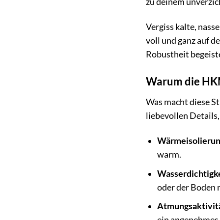
zu deinem unverzich
Vergiss kalte, nas
voll und ganz auf d
Robustheit begeist
Warum die HKM 
Was macht diese St
liebevollen Details
Wärmeisolierun
warm.
Wasserdichtigke
oder der Boden m
Atmungsaktivit
ein angenehmes 