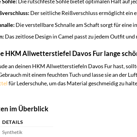
 Sohle:
Die rutschfeste Sohle bietet optimalen Halt auf j
ßverschluss:
Der seitliche Reißverschluss ermöglicht ein 
nalle:
Die verstellbare Schnalle am Schaft sorgt für eine i
n:
Das zeitlose Design in Camel passt zu jedem Outfit und 
ne HKM Allwetterstiefel Davos Fur lange schö
de an deinen HKM Allwetterstiefeln Davos Fur hast, sollte
Gebrauch mit einem feuchten Tuch und lasse sie an der Luf
ttel
für Lederschuhe, um das Material geschmeidig zu halte
en im Überblick
DETAILS
Synthetik