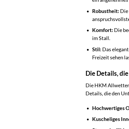
Robustheit:
Die 
anspruchsvollst
Komfort:
Die be
im Stall.
Stil:
Das elegante
Freizeit sehen l
Die Details, di
Die HKM Allwetterst
Details, die den U
Hochwertiges O
Kuscheliges Inn