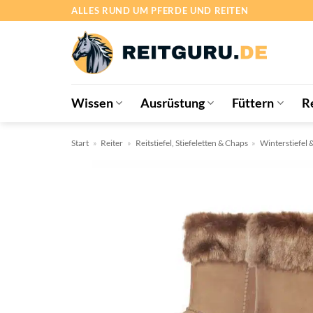
Zum
ALLES RUND UM PFERDE UND REITEN
Inhalt
springen
Wissen
Ausrüstung
Füttern
R
Start
»
Reiter
»
Reitstiefel, Stiefeletten & Chaps
»
Winterstiefel 