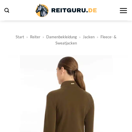
Zum
Inhalt
springen
Start
»
Reiter
»
Damenbekleidung
»
Jacken
»
Fleece- &
Sweatjacken