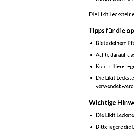
Die Likit Leckstein
Tipps für die o
Biete deinem Pf
Achte darauf, da
Kontrolliere reg
Die Likit Leckste
verwendet werd
Wichtige Hinwe
Die Likit Leckste
Bitte lagere die