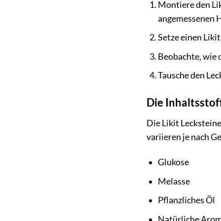
Montiere den Lik
angemessenen Hö
Setze einen Likit
Beobachte, wie 
Tausche den Leck
Die Inhaltsstof
Die Likit Leckstein
variieren je nach G
Glukose
Melasse
Pflanzliches Öl
Natürliche Arome