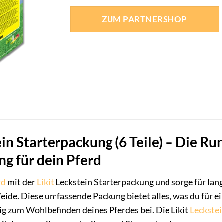
ZUM PARTNERSHOP
ein Starterpackung (6 Teile) – Die R
ng für dein Pferd
rd
mit der
Likit
Leckstein Starterpackung und sorge für la
Weide. Diese umfassende Packung bietet alles, was du für ei
tig zum Wohlbefinden deines Pferdes bei. Die Likit
Leckste