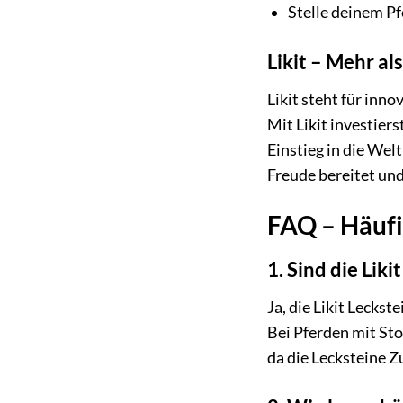
Stelle deinem P
Likit – Mehr al
Likit steht für inn
Mit Likit investier
Einstieg in die Wel
Freude bereitet und 
FAQ – Häufig
1. Sind die Liki
Ja, die Likit Leckst
Bei Pferden mit Sto
da die Lecksteine Z