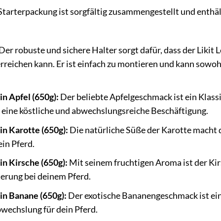
 Starterpackung ist sorgfältig zusammengestellt und enthält
Der robuste und sichere Halter sorgt dafür, dass der Likit L
rreichen kann. Er ist einfach zu montieren und kann sowoh
in Apfel (650g):
Der beliebte Apfelgeschmack ist ein Klass
et eine köstliche und abwechslungsreiche Beschäftigung.
ein Karotte (650g):
Die natürliche Süße der Karotte macht 
in Pferd.
ein Kirsche (650g):
Mit seinem fruchtigen Aroma ist der Ki
terung bei deinem Pferd.
ein Banane (650g):
Der exotische Bananengeschmack ist eine
echslung für dein Pferd.