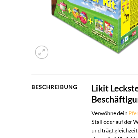
Likit Leckst
BESCHREIBUNG
Beschäftigu
Verwöhne dein
Pfe
Stall oder auf der 
und trägt gleichzei