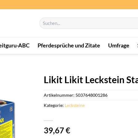
Suchen
nach:
eitguru-ABC
Pferdesprüche und Zitate
Umfrage
Likit Likit Leckstein St
Artikelnummer:
5037648001286
Kategorie:
Lecksteine
39,67
€