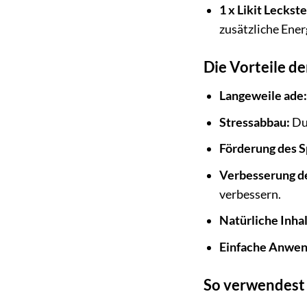
1 x Likit Leckst
zusätzliche Ener
Die Vorteile de
Langeweile ade:
Stressabbau:
Dur
Förderung des S
Verbesserung d
verbessern.
Natürliche Inhal
Einfache Anwen
So verwendest d