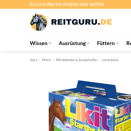
Zum
ALLES RUND UM PFERDE UND REITEN
Inhalt
springen
Wissen
Ausrüstung
Füttern
R
Start
»
Pferd
»
Pferdefutter & Zusatzfutter
»
Lecksteine