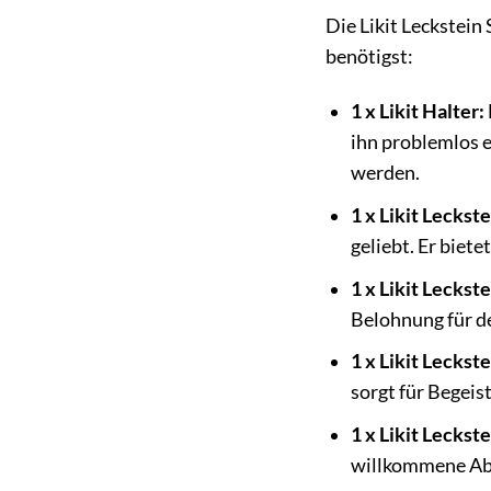
Die Likit Leckstein
benötigst:
1 x Likit Halter:
ihn problemlos e
werden.
1 x Likit Leckste
geliebt. Er biet
1 x Likit Leckst
Belohnung für de
1 x Likit Leckst
sorgt für Begeis
1 x Likit Leckst
willkommene Abw