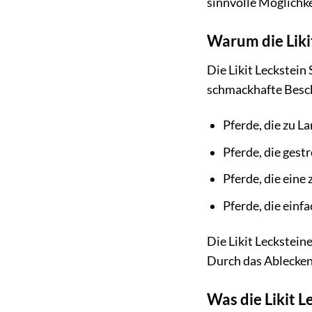
sinnvolle Möglichke
Warum die Liki
Die Likit Leckstein
schmackhafte Beschä
Pferde, die zu L
Pferde, die gest
Pferde, die eine
Pferde, die einf
Die Likit Leckstein
Durch das Ablecken
Was die Likit L