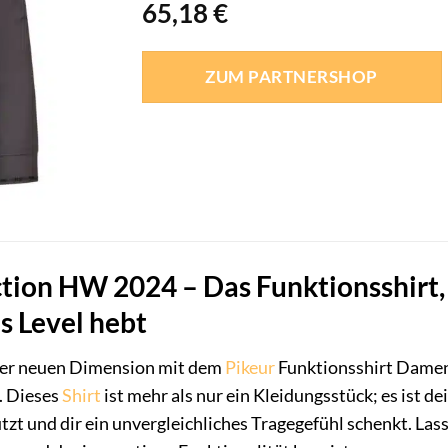
65,18
€
ZUM PARTNERSHOP
ction HW 2024 – Das Funktionsshirt
s Level hebt
iner neuen Dimension mit dem
Pikeur
Funktionsshirt Damen
. Dieses
Shirt
ist mehr als nur ein Kleidungsstück; es ist dei
t und dir ein unvergleichliches Tragegefühl schenkt. Las