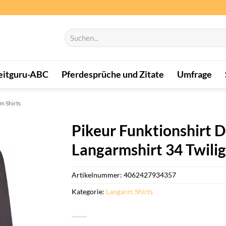
Suchen
nach:
eitguru-ABC
Pferdesprüche und Zitate
Umfrage
m Shirts
Pikeur Funktionshirt
Langarmshirt 34 Twili
Artikelnummer:
4062427934357
Kategorie:
Langarm Shirts