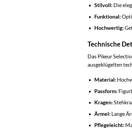
Stilvoll:
Die eleg
Funktional:
Optim
Hochwertig:
Gef
Technische Deta
Das Pikeur Selectio
ausgeklügelten tec
Material:
Hochwe
Passform:
Figurb
Kragen:
Stehkrag
Ärmel:
Lange Ärm
Pflegeleicht:
Mas