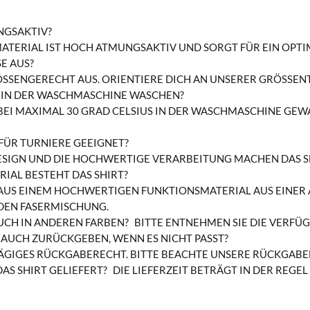
NGSAKTIV?
MATERIAL IST HOCH ATMUNGSAKTIV UND SORGT FÜR EIN OP
E AUS?
ÖSSENGERECHT AUS. ORIENTIERE DICH AN UNSERER GRÖSSENTAB
T IN DER WASCHMASCHINE WASCHEN?
N BEI MAXIMAL 30 GRAD CELSIUS IN DER WASCHMASCHINE GE
 FÜR TURNIERE GEEIGNET?
DESIGN UND DIE HOCHWERTIGE VERARBEITUNG MACHEN DAS S
IAL BESTEHT DAS SHIRT?
 AUS EINEM HOCHWERTIGEN FUNKTIONSMATERIAL AUS EINE
EN FASERMISCHUNG.
AUCH IN ANDEREN FARBEN?
BITTE ENTNEHMEN SIE DIE VERFÜ
T AUCH ZURÜCKGEBEN, WENN ES NICHT PASST?
4-TÄGIGES RÜCKGABERECHT. BITTE BEACHTE UNSERE RÜCKGAB
AS SHIRT GELIEFERT?
DIE LIEFERZEIT BETRÄGT IN DER REGEL