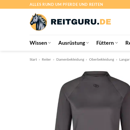
Zum
ALLES RUND UM PFERDE UND REITEN
Inhalt
springen
Wissen
Ausrüstung
Füttern
R
Start
»
Reiter
»
Damenbekleidung
»
Oberbekleidung
»
Langar