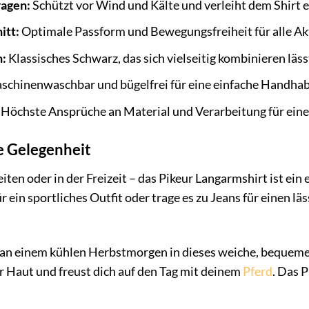
ragen:
Schützt vor Wind und Kälte und verleiht dem Shirt e
itt:
Optimale Passform und Bewegungsfreiheit für alle Akt
n:
Klassisches Schwarz, das sich vielseitig kombinieren läss
chinenwaschbar und bügelfrei für eine einfache Handha
Höchste Ansprüche an Material und Verarbeitung für eine
de Gelegenheit
eiten oder in der Freizeit – das Pikeur Langarmshirt ist ein
r ein sportliches Outfit oder trage es zu Jeans für einen l
du an einem kühlen Herbstmorgen in dieses weiche, bequeme
r Haut und freust dich auf den Tag mit deinem
Pferd
. Das P