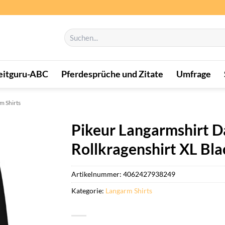
Suchen
nach:
eitguru-ABC
Pferdesprüche und Zitate
Umfrage
m Shirts
Pikeur Langarmshirt 
Rollkragenshirt XL Bla
Artikelnummer:
4062427938249
Kategorie:
Langarm Shirts