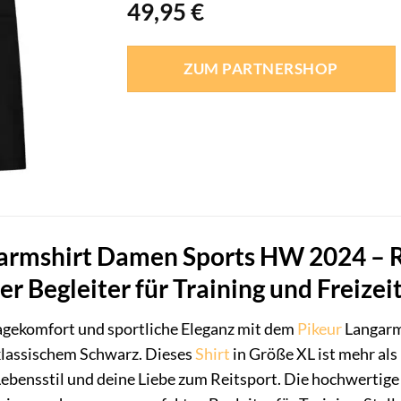
49,95
€
ZUM PARTNERSHOP
armshirt Damen Sports HW 2024 – Ro
ler Begleiter für Training und Freizei
agekomfort und sportliche Eleganz mit dem
Pikeur
Langarm
 klassischem Schwarz. Dieses
Shirt
in Größe XL ist mehr als
Lebensstil und deine Liebe zum Reitsport. Die hochwertig