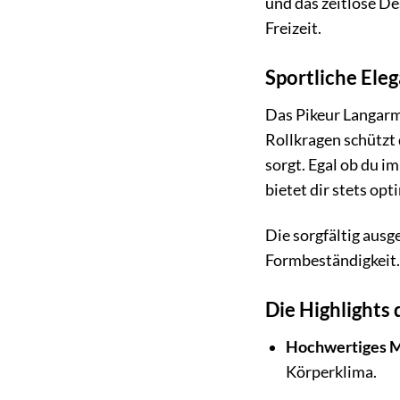
und das zeitlose De
Freizeit.
Sportliche Eleg
Das Pikeur Langarms
Rollkragen schützt
sorgt. Egal ob du im
bietet dir stets o
Die sorgfältig ausg
Formbeständigkeit. 
Die Highlights 
Hochwertiges M
Körperklima.