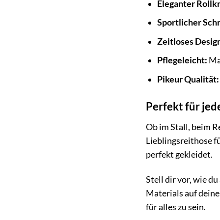
Eleganter Rollk
Sportlicher Schn
Zeitloses Desig
Pflegeleicht:
Mas
Pikeur Qualität:
Perfekt für je
Ob im Stall, beim R
Lieblingsreithose fü
perfekt gekleidet.
Stell dir vor, wie 
Materials auf deine
für alles zu sein.