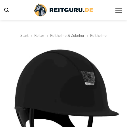
Zum
Inhalt
springen
Start
»
Reiter
»
Reithelme & Zubehör
»
Reithelme