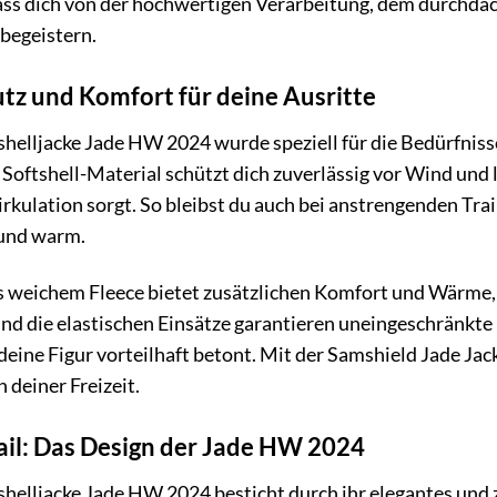
ss dich von der hochwertigen Verarbeitung, dem durchda
begeistern.
tz und Komfort für deine Ausritte
helljacke Jade HW 2024 wurde speziell für die Bedürfniss
oftshell-Material schützt dich zuverlässig vor Wind und l
irkulation sorgt. So bleibst du auch bei anstrengenden Tr
und warm.
 weichem Fleece bietet zusätzlichen Komfort und Wärme,
und die elastischen Einsätze garantieren uneingeschränkte
 deine Figur vorteilhaft betont. Mit der Samshield Jade Jac
 deiner Freizeit.
ail: Das Design der Jade HW 2024
shelljacke Jade HW 2024 besticht durch ihr elegantes und 