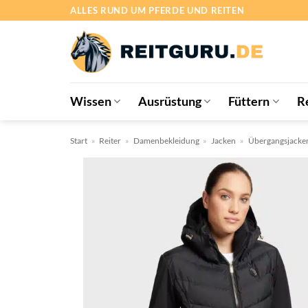
Zum
ALLES RUND UM PFERDE UND REITEN
Inhalt
springen
Wissen
Ausrüstung
Füttern
R
Start
»
Reiter
»
Damenbekleidung
»
Jacken
»
Übergangsjacke