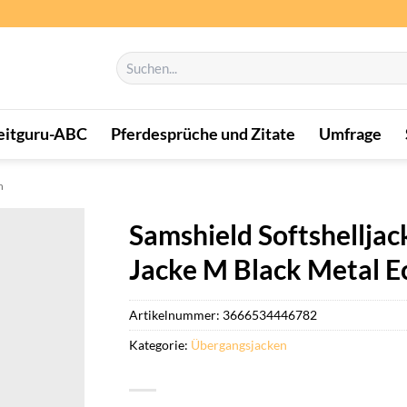
Suchen
nach:
eitguru-ABC
Pferdesprüche und Zitate
Umfrage
n
Samshield Softshellj
Jacke M Black Metal Ec
Artikelnummer:
3666534446782
Kategorie:
Übergangsjacken