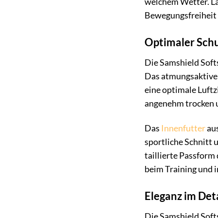
welchem Wetter. La
Bewegungsfreiheit 
Optimaler Schu
Die Samshield Softs
Das atmungsaktive S
eine optimale Luftz
angenehm trocken 
Das
Innenfutter
aus
sportliche Schnitt 
taillierte Passform
beim Training und in
Eleganz im Det
Die Samshield Soft