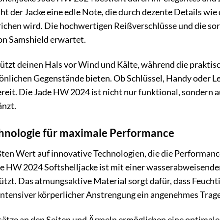
iht der Jacke eine edle Note, die durch dezente Details wi
ichen wird. Die hochwertigen Reißverschlüsse und die sor
von Samshield erwartet.
ützt deinen Hals vor Wind und Kälte, während die prakti
sönlichen Gegenstände bieten. Ob Schlüssel, Handy oder Le
ereit. Die Jade HW 2024 ist nicht nur funktional, sondern 
änzt.
hnologie für maximale Performance
ßten Wert auf innovative Technologien, die die Performan
de HW 2024 Softshelljacke ist mit einer wasserabweisenden
tzt. Das atmungsaktive Material sorgt dafür, dass Feuchti
intensiver körperlicher Anstrengung ein angenehmes Trage
nsätze an den Seiten und Ärmeln ermöglichen eine optimale