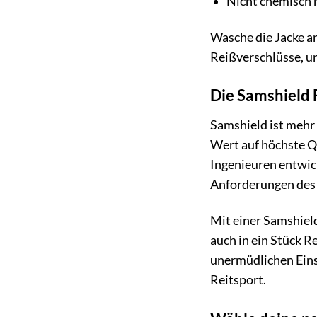
Nicht chemisch 
Wasche die Jacke a
Reißverschlüsse, u
Die Samshield 
Samshield ist mehr 
Wert auf höchste Q
Ingenieuren entwick
Anforderungen des 
Mit einer Samshield
auch in ein Stück Re
unermüdlichen Einsa
Reitsport.