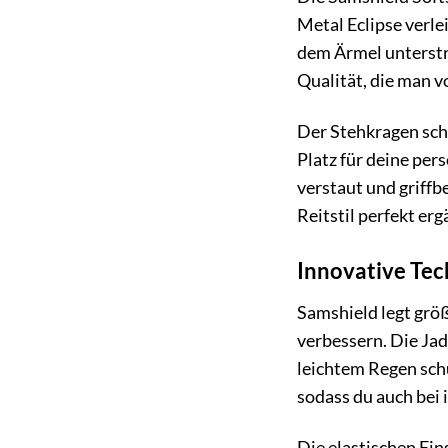
Metal Eclipse verle
dem Ärmel unterstr
Qualität, die man 
Der Stehkragen sch
Platz für deine per
verstaut und griffb
Reitstil perfekt erg
Innovative Tec
Samshield legt grö
verbessern. Die Ja
leichtem Regen schü
sodass du auch bei 
Die elastischen Ei