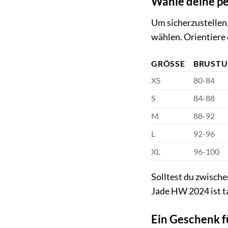
Wähle deine p
Um sicherzustellen,
wählen. Orientiere 
GRÖSSE
BRUSTU
XS
80-84
S
84-88
M
88-92
L
92-96
XL
96-100
Solltest du zwische
Jade HW 2024 ist ta
Ein Geschenk f