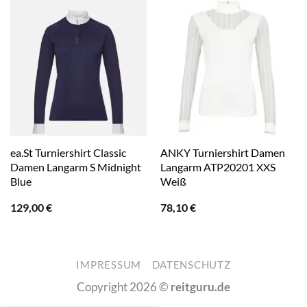
ea.St Turniershirt Classic
ANKY Turniershirt Damen
Damen Langarm S Midnight
Langarm ATP20201 XXS
Blue
Weiß
129,00
€
78,10
€
IMPRESSUM
DATENSCHUTZ
Copyright 2026 ©
reitguru.de