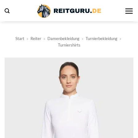
Zum
Inhalt
springen
Start
»
Reiter
»
Damenbekleidung
»
Turnierbekleidung
»
Turniershirts