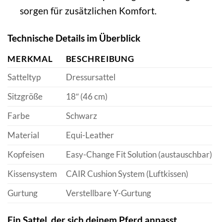
sorgen für zusätzlichen Komfort.
Technische Details im Überblick
MERKMAL
BESCHREIBUNG
Satteltyp
Dressursattel
Sitzgröße
18″ (46 cm)
Farbe
Schwarz
Material
Equi-Leather
Kopfeisen
Easy-Change Fit Solution (austauschbar)
Kissensystem
CAIR Cushion System (Luftkissen)
Gurtung
Verstellbare Y-Gurtung
Ein Sattel, der sich deinem Pferd anpasst