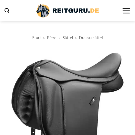
Zum
Inhalt
springen
Start
»
Pferd
»
Sättel
»
Dressursättel