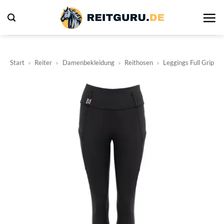
Zum
Inhalt
springen
Start
»
Reiter
»
Damenbekleidung
»
Reithosen
»
Leggings Full Grip