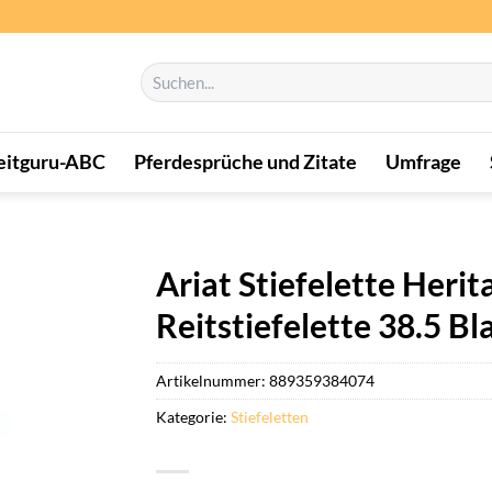
Suchen
nach:
eitguru-ABC
Pferdesprüche und Zitate
Umfrage
Ariat Stiefelette Heri
Reitstiefelette 38.5 Bl
Artikelnummer:
889359384074
Kategorie:
Stiefeletten