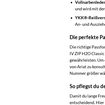
Vollnarbenleder
und wird mit der
YKK®-Reißvers
An- und Auszieh
Die perfekte P
Die richtige Passfo
IV ZIP H2O Classic 
gewährleisten. Um 
von Ariat zu konsult
Nummer größer wä
So pflegst du d
Damit du lange Freu
entscheidend. Hier 