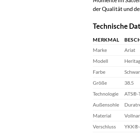
Momente im Sattel 
der Qualität und de
Technische Dat
MERKMAL
BESC
Marke
Ariat
Modell
Heritag
Farbe
Schwar
Größe
38.5
Technologie
ATS®-T
Außensohle
Duratr
Material
Vollna
Verschluss
YKK®-R