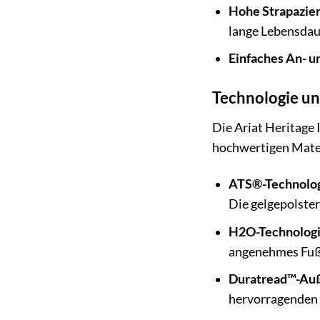
Hohe Strapazier
lange Lebensdau
Einfaches An- u
Technologie un
Die Ariat Heritage 
hochwertigen Materi
ATS®-Technolog
Die gelgepolster
H2O-Technologi
angenehmes Fuß
Duratread™-Auß
hervorragenden 