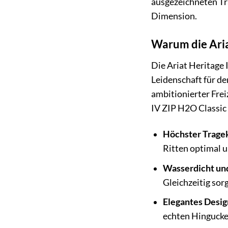
ausgezeichneten Tr
Dimension.
Warum die Ariat
Die Ariat Heritage I
Leidenschaft für de
ambitionierter Freiz
IV ZIP H2O Classic R
Höchster Trage
Ritten optimal 
Wasserdicht un
Gleichzeitig sor
Elegantes Desig
echten Hingucke