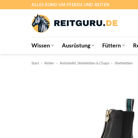
Zum
ALLES RUND UM PFERDE UND REITEN
Inhalt
springen
Wissen
Ausrüstung
Füttern
R
Start
»
Reiter
»
Reitstiefel, Stiefeletten & Chaps
»
Stiefeletten