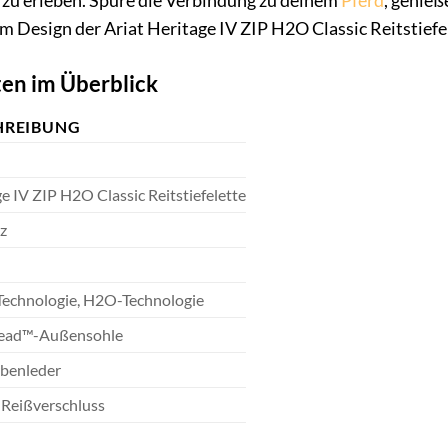
zu erleben. Spüre die Verbindung zu deinem
Pferd
, genieß
m Design der Ariat Heritage IV ZIP H2O Classic Reitstiefe
en im Überblick
HREIBUNG
e IV ZIP H2O Classic Reitstiefelette
z
echnologie, H2O-Technologie
ead™-Außensohle
rbenleder
eißverschluss