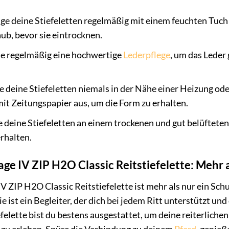
ge deine Stiefeletten regelmäßig mit einem feuchten Tuch 
b, bevor sie eintrocknen.
 regelmäßig eine hochwertige
Lederpflege
, um das Leder
e deine Stiefeletten niemals in der Nähe einer Heizung ode
mit Zeitungspapier aus, um die Form zu erhalten.
 deine Stiefeletten an einem trockenen und gut belüftete
rhalten.
age IV ZIP H2O Classic Reitstiefelette: Mehr 
IV ZIP H2O Classic Reitstiefelette ist mehr als nur ein Schu
ie ist ein Begleiter, der dich bei jedem Ritt unterstützt u
efelette bist du bestens ausgestattet, um deine reiterliche