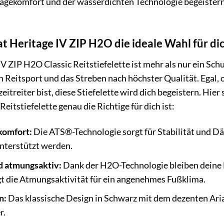
agekomfort und der wasserdichten Technologie begeistern 
 Heritage IV ZIP H2O die ideale Wahl für dic
V ZIP H2O Classic Reitstiefelette ist mehr als nur ein Schu
n Reitsport und das Streben nach höchster Qualität. Egal, o
eitreiter bist, diese Stiefelette wird dich begeistern. Hie
eitstiefelette genau die Richtige für dich ist:
komfort:
Die ATS®-Technologie sorgt für Stabilität und D
unterstützt werden.
d atmungsaktiv:
Dank der H2O-Technologie bleiben deine 
gt die Atmungsaktivität für ein angenehmes Fußklima.
n:
Das klassische Design in Schwarz mit dem dezenten Aria
r.