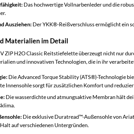
fähigkeit:
Das hochwertige Vollnarbenleder und die robu
er.
nd Ausziehen:
Der YKK®-Reißverschluss ermöglicht ein s
d Materialien im Detail
IV ZIP H2O Classic Reitstiefelette überzeugt nicht nur dur
alien und innovativen Technologien, die in ihr verarbeitet
ie:
Die Advanced Torque Stability (ATS®)-Technologie biet
te Innensohle sorgt für zusätzlichen Komfort und reduzie
e:
Die wasserdichte und atmungsaktive Membran hält deine 
klima.
ensohle:
Die exklusive Duratread™-Außensohle von Ariat 
Halt auf verschiedenen Untergründen.