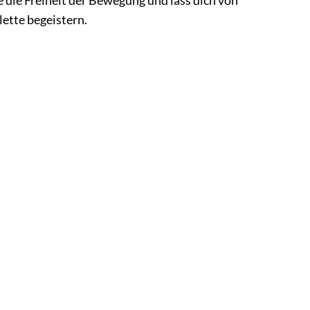
e die Freiheit der Bewegung und lass dich von
lette begeistern.