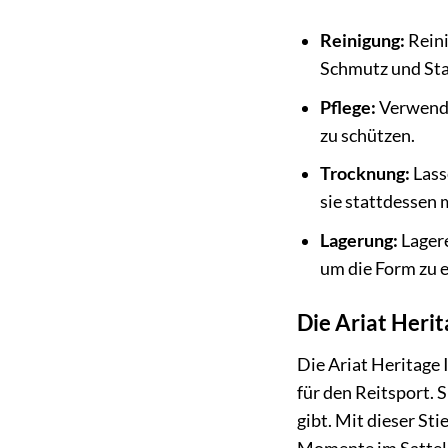
Reinigung:
Reini
Schmutz und Stau
Pflege:
Verwende
zu schützen.
Trocknung:
Lass
sie stattdessen 
Lagerung:
Lagere
um die Form zu e
Die Ariat Herit
Die Ariat Heritage 
für den Reitsport. S
gibt. Mit dieser Sti