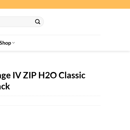
Shop
tage IV ZIP H2O Classic
ack