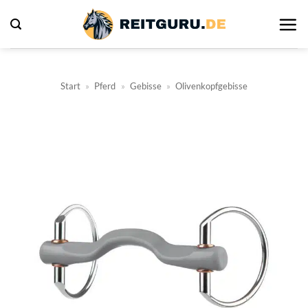
Zum
Inhalt
springen
Start
»
Pferd
»
Gebisse
»
Olivenkopfgebisse