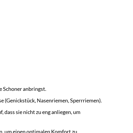
ie Schoner anbringst.
se (Genickstück, Nasenriemen, Sperrriemen).
, dass sie nicht zu eng anliegen, um
an, um einen optimalen Komfort zu