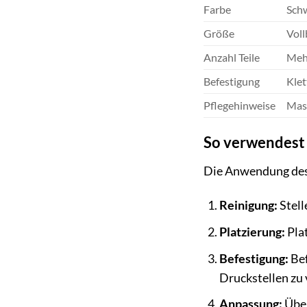
Farbe
Sch
Größe
Voll
Anzahl Teile
Mehr
Befestigung
Klet
Pflegehinweise
Mas
So verwendest 
Die Anwendung des 
Reinigung:
Stell
Platzierung:
Plat
Befestigung:
Bef
Druckstellen zu
Anpassung:
Über