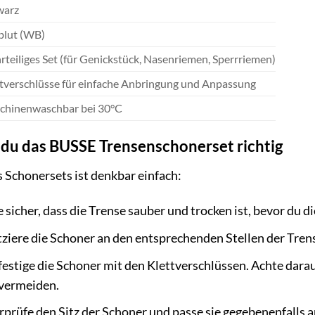
warz
blut (WB)
teiliges Set (für Genickstück, Nasenriemen, Sperrriemen)
tverschlüsse für einfache Anbringung und Anpassung
chinenwaschbar bei 30°C
du das BUSSE Trensenschonerset richtig
Schonersets ist denkbar einfach:
e sicher, dass die Trense sauber und trocken ist, bevor du d
ziere die Schoner an den entsprechenden Stellen der Tren
estige die Schoner mit den Klettverschlüssen. Achte darauf
 vermeiden.
prüfe den Sitz der Schoner und passe sie gegebenenfalls 