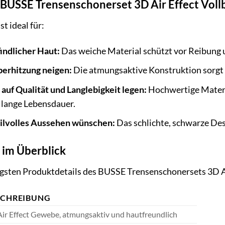
s BUSSE Trensenschonerset 3D Air Effect Voll
t ideal für:
indlicher Haut:
Das weiche Material schützt vor Reibung 
berhitzung neigen:
Die atmungsaktive Konstruktion sorgt f
 auf Qualität und Langlebigkeit legen:
Hochwertige Materia
 lange Lebensdauer.
stilvolles Aussehen wünschen:
Das schlichte, schwarze Desi
 im Überblick
tigsten Produktdetails des BUSSE Trensenschonersets 3D Ai
SCHREIBUNG
ir Effect Gewebe, atmungsaktiv und hautfreundlich