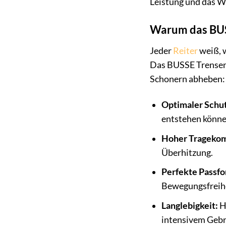
Leistung und das W
Warum das BUSS
Jeder
Reiter
weiß, w
Das BUSSE Trensens
Schonern abheben:
Optimaler Schut
entstehen könne
Hoher Tragekom
Überhitzung.
Perfekte Passfo
Bewegungsfreihe
Langlebigkeit:
Ho
intensivem Gebr