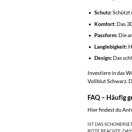
Schutz:
Schützt 
Komfort:
Das 3D 
Passform:
Die a
Langlebigkeit:
Ho
Design:
Das schl
Investiere in das 
Vollblut Schwarz. D
FAQ – Häufig g
Hier findest du An
IST DAS SCHONERSE
BITTE BEACHTE, DAS