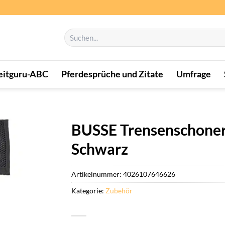
Suchen
nach:
eitguru-ABC
Pferdesprüche und Zitate
Umfrage
BUSSE Trensenschoners
Schwarz
Artikelnummer:
4026107646626
Kategorie:
Zubehör