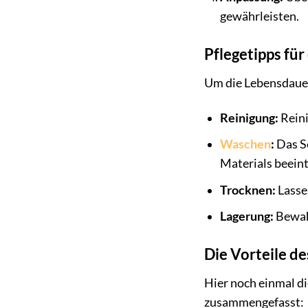
gewährleisten.
Pflegetipps fü
Um die Lebensdauer
Reinigung:
Reini
Waschen
:
Das Se
Materials beeint
Trocknen:
Lasse
Lagerung:
Bewahr
Die Vorteile d
Hier noch einmal d
zusammengefasst: