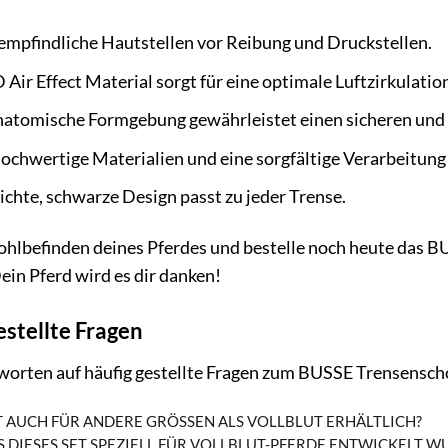
empfindliche Hautstellen vor Reibung und Druckstellen.
Air Effect Material sorgt für eine optimale Luftzirkulati
natomische Formgebung gewährleistet einen sicheren und
chwertige Materialien und eine sorgfältige Verarbeitung 
ichte, schwarze Design passt zu jeder Trense.
Wohlbefinden deines Pferdes und bestelle noch heute das 
ein Pferd wird es dir danken!
estellte Fragen
tworten auf häufig gestellte Fragen zum BUSSE Trensenscho
T AUCH FÜR ANDERE GRÖSSEN ALS VOLLBLUT ERHÄLTLICH?
S DIESES SET SPEZIELL FÜR VOLLBLUT-PFERDE ENTWICKELT 