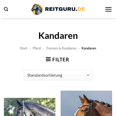
Zum
Inhalt
springen
Kandaren
Start
»
Pferd
»
Trensen & Kandaren
»
Kandaren
FILTER