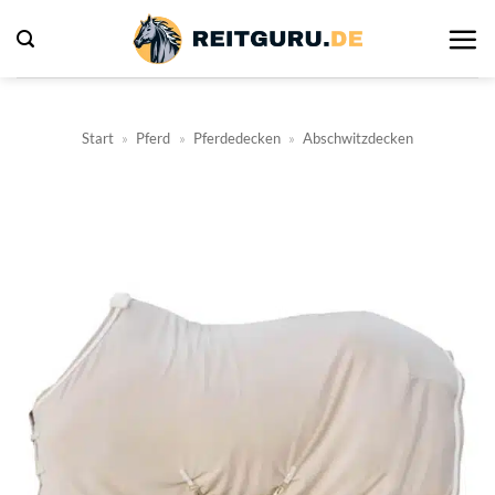
Zum
Inhalt
springen
Start
»
Pferd
»
Pferdedecken
»
Abschwitzdecken