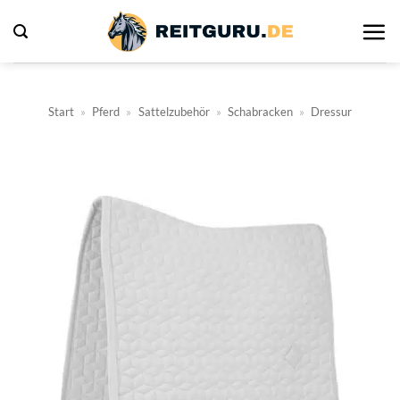
Zum
Inhalt
springen
Start
»
Pferd
»
Sattelzubehör
»
Schabracken
»
Dressur