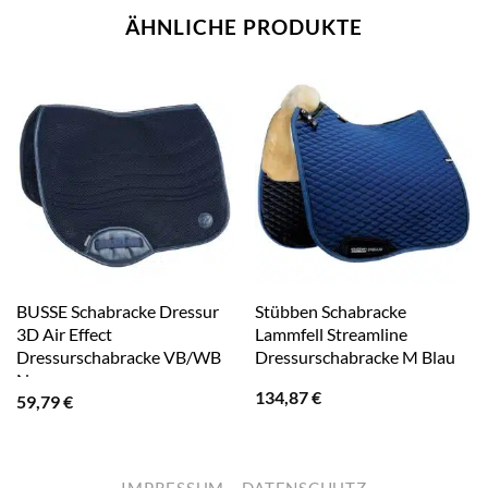
ÄHNLICHE PRODUKTE
BUSSE Schabracke Dressur
Stübben Schabracke
3D Air Effect
Lammfell Streamline
Dressurschabracke VB/WB
Dressurschabracke M Blau
Navy
134,87
€
59,79
€