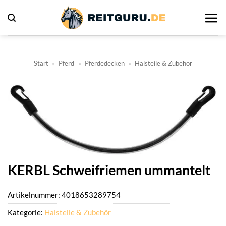
Zum
Inhalt
springen
Start
»
Pferd
»
Pferdedecken
»
Halsteile & Zubehör
KERBL Schweifriemen ummantelt
Artikelnummer:
4018653289754
Kategorie:
Halsteile & Zubehör