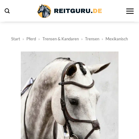
Zum
Inhalt
springen
Start
»
Pferd
»
Trensen & Kandaren
»
Trensen
»
Mexikanisch