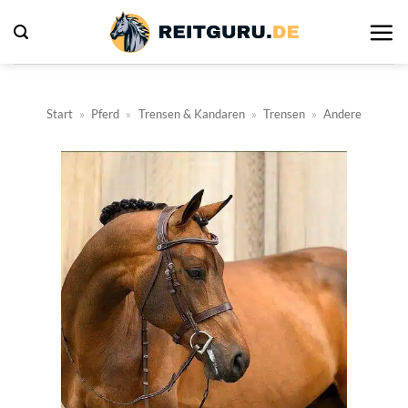
Zum
Inhalt
springen
Start
»
Pferd
»
Trensen & Kandaren
»
Trensen
»
Andere