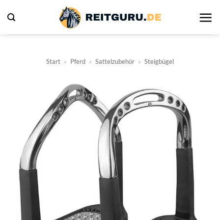
Zum
Inhalt
springen
Start
»
Pferd
»
Sattelzubehör
»
Steigbügel