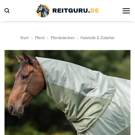
Zum
Inhalt
springen
Start
»
Pferd
»
Pferdedecken
»
Halsteile & Zubehör