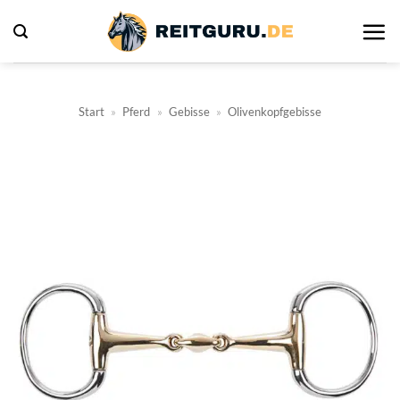
Zum
Inhalt
springen
Start
»
Pferd
»
Gebisse
»
Olivenkopfgebisse