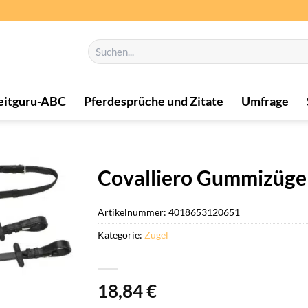
Suchen
nach:
eitguru-ABC
Pferdesprüche und Zitate
Umfrage
Covalliero Gummizügel
Artikelnummer:
4018653120651
Kategorie:
Zügel
18,84
€