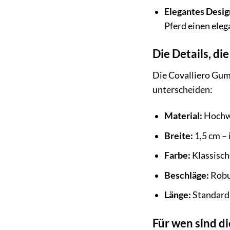
Elegantes Desig
Pferd einen eleg
Die Details, d
Die Covalliero Gumm
unterscheiden:
Material:
Hochwe
Breite:
1,5 cm – 
Farbe:
Klassisch
Beschläge:
Robus
Länge:
Standardl
Für wen sind d