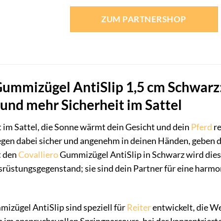
ZUM PARTNERSHOP
Gummizügel AntiSlip 1,5 cm Schwarz: 
und mehr Sicherheit im Sattel
tzt im Sattel, die Sonne wärmt dein Gesicht und dein
Pferd
re
egen dabei sicher und angenehm in deinen Händen, geben d
t den
Covalliero
Gummizügel AntiSlip in Schwarz wird diese
srüstungsgegenstand; sie sind dein Partner für eine harm
izügel AntiSlip sind speziell für
Reiter
entwickelt, die We