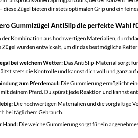
Ob im anspruchsvollen Springparcours, bei der konzentrier
– diese Zügel bieten dir stets optimalen Grip und ein fein
ro Gummizügel AntiSlip die perfekte Wahl für
in der Kombination aus hochwertigen Materialien, durchda
 Zügel wurden entwickelt, um dir das bestmögliche Reiterl
 egal bei welchem Wetter:
Das AntiSlip-Material sorgt für
ltst stets die Kontrolle und kannst dich voll und ganz auf
bindung zum Pferdemaul:
Die Gummierung ermöglicht eine 
it deinem Pferd. Du spürst jede Reaktion und kannst ent
lebig:
Die hochwertigen Materialien und die sorgfältige Ve
ch bei täglichem Gebrauch.
r Hand:
Die weiche Gummierung sorgt für ein angenehmes 