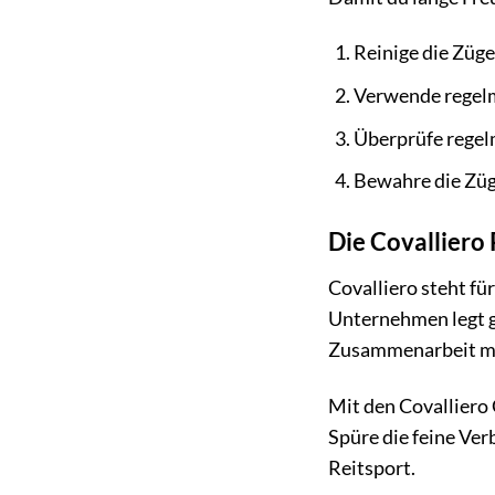
Reinige die Züg
Verwende regelm
Überprüfe regel
Bewahre die Züg
Die Covalliero 
Covalliero steht fü
Unternehmen legt g
Zusammenarbeit mit
Mit den Covalliero
Spüre die feine Ver
Reitsport.