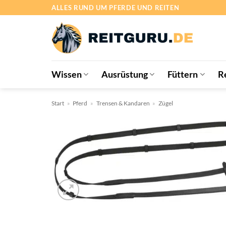
Zum
ALLES RUND UM PFERDE UND REITEN
Inhalt
springen
Wissen
Ausrüstung
Füttern
R
Start
»
Pferd
»
Trensen & Kandaren
»
Zügel