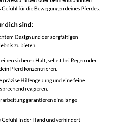
ten Dressurarbeit oder beim entspannten
es Gefühl für die Bewegungen deines Pferdes.
 dich sind:
chtem Design und der sorgfältigen
ebnis zu bieten.
 einen sicheren Halt, selbst bei Regen oder
 dein Pferd konzentrieren.
präzise Hilfengebung und eine feine
sprechend reagieren.
rarbeitung garantieren eine lange
Gefühl in der Hand und verhindert