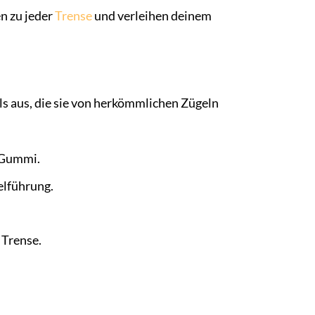
n zu jeder
Trense
und verleihen deinem
ls aus, die sie von herkömmlichen Zügeln
-Gummi.
elführung.
 Trense.