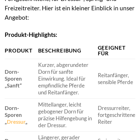
Freizeitreiter. Hier ist ein kleiner Einblick in unser
Angebot:
Produkt-Highlights:
GEEIGNET
PRODUKT
BESCHREIBUNG
FÜR
Kurzer, abgerundeter
Dorn-
Dorn für sanfte
Reitanfänger,
Sporen
Einwirkung. Ideal für
sensible Pferde
„Sanft“
empfindliche Pferde
und Reitanfänger.
Mittellanger, leicht
Dorn-
Dressurreiter,
gebogener Dorn für
Sporen
fortgeschrittene
präzise Hilfengebung in
„
Dressur
„
Reiter
der Dressur.
Längerer, gerader