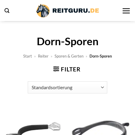
Zum
Inhalt
springen
Dorn-Sporen
Start
»
Reiter
»
Sporen & Gerten
»
Dorn-Sporen
FILTER